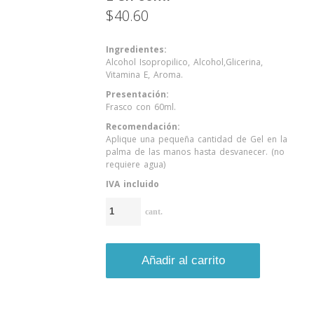
$
40.60
Ingredientes:
Alcohol Isopropilico, Alcohol,Glicerina,
Vitamina E, Aroma.
Presentación:
Frasco con 60ml.
Recomendación:
Aplique una pequeña cantidad de Gel en la
palma de las manos hasta desvanecer. (no
requiere agua)
IVA incluido
Gel
de
Manos
con
Vitamina
E
en
Añadir al carrito
60ml
cantidad