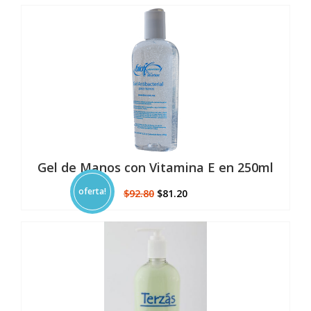
Gel de Manos con Vitamina E en 250ml
El
El
$
92.80
$
81.20
precio
precio
original
actual
era:
es:
$92.80.
$81.20.