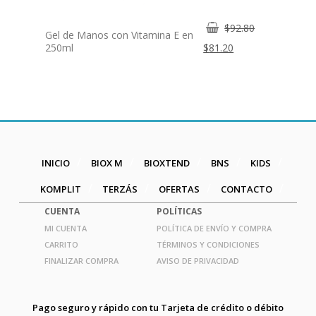
El
$
92.80
Gel de Manos con Vitamina E en
precio
El
250ml
$
81.20
original
precio
era:
actual
$92.80.
es:
$81.20.
INICIO
BIOX M
BIOXTEND
BNS
KIDS
KOMPLIT
TERZÁS
OFERTAS
CONTACTO
CUENTA
POLÍTICAS
MI CUENTA
POLÍTICA DE ENVÍO Y COMPRA
CARRITO
TÉRMINOS Y CONDICIONES
FINALIZAR COMPRA
AVISO DE PRIVACIDAD
Pago seguro y rápido con tu Tarjeta de crédito o débito