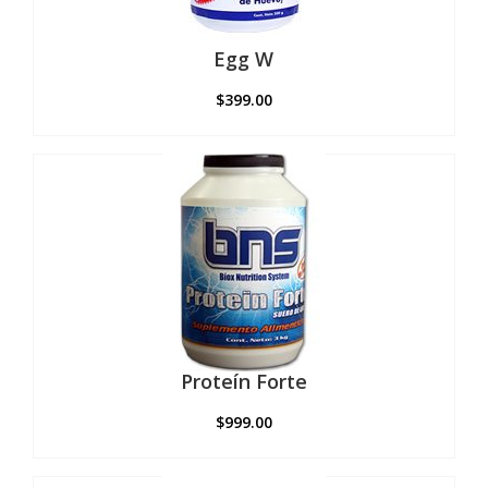
Egg W
$
399.00
Este
producto
tiene
múltiples
variantes.
Las
opciones
se
pueden
elegir
en
la
página
Proteín Forte
de
producto
$
999.00
Este
producto