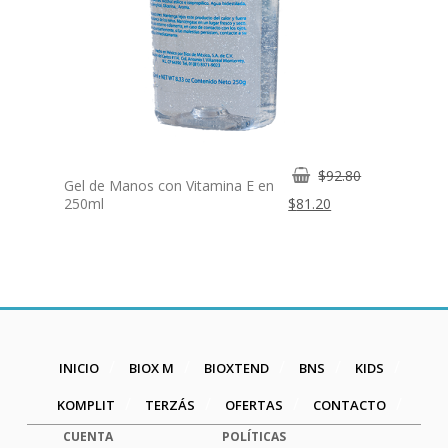
El
$
92.80
Gel de Manos con Vitamina E en
precio
El
250ml
$
81.20
original
precio
era:
actual
$92.80.
es:
$81.20.
INICIO
BIOX M
BIOXTEND
BNS
KIDS
KOMPLIT
TERZÁS
OFERTAS
CONTACTO
CUENTA
POLÍTICAS