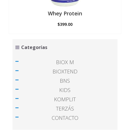
la
página
Whey Protein
de
producto
$
399.00
Este
producto
tiene
Categorías
múltiples
variantes.
Las
BIOX M
opciones
se
BIOXTEND
pueden
BNS
elegir
en
KIDS
la
página
KOMPLIT
de
producto
TERZÁS
CONTACTO